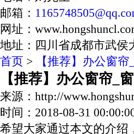
邮箱：
1165748505@qq.c
网址：www.hongshuncl.co
地址：四川省成都市武侯大
首页
>
【推荐】办公窗帘
【推荐】办公窗帘_
来源：http://www.hongshu
时间：2018-08-31 00:00:0
希望大家通过本文的介绍