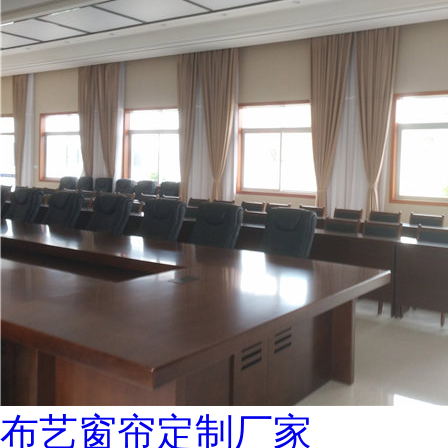
布艺窗帘定制厂家