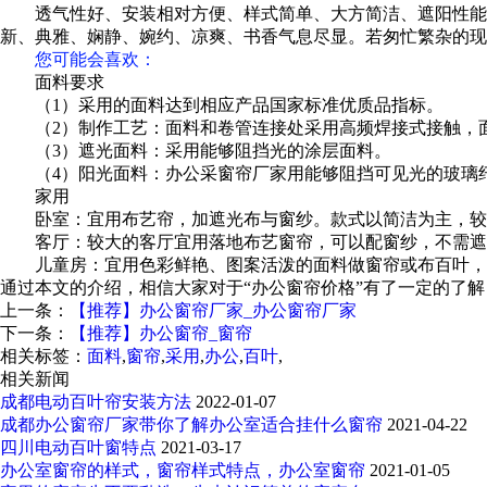
透气性好、安装相对方便、样式简单、大方简洁、遮阳性能
新、典雅、娴静、婉约、凉爽、书香气息尽显。若匆忙繁杂的现
您可能会喜欢：
面料要求
（1）采用的面料达到相应产品国家标准优质品指标。
（2）制作工艺：面料和卷管连接处采用高频焊接式接触，
（3）遮光面料：采用能够阻挡光的涂层面料。
（4）阳光面料：办公采窗帘厂家用能够阻挡可见光的玻璃纤
家用
卧室：宜用布艺帘，加遮光布与窗纱。款式以简洁为主，较
客厅：较大的客厅宜用落地布艺窗帘，可以配窗纱，不需遮
儿童房：宜用色彩鲜艳、图案活泼的面料做窗帘或布百叶，
通过本文的介绍，相信大家对于“办公窗帘价格”有了一定的了
上一条：
【推荐】办公窗帘厂家_办公窗帘厂家
下一条：
【推荐】办公窗帘_窗帘
相关标签：
面料
,
窗帘
,
采用
,
办公
,
百叶
,
相关新闻
成都电动百叶帘安装方法
2022-01-07
成都办公窗帘厂家带你了解办公室适合挂什么窗帘
2021-04-22
四川电动百叶窗特点
2021-03-17
办公室窗帘的样式，窗帘样式特点，办公室窗帘
2021-01-05