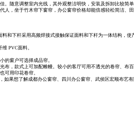
佳。随意调整室内光线，其外观整洁明快，安装及拆卸比较简单
代人，坐于竹木帘下窗帘，办公窗帘价格却能倍感轻松简洁、田
面料和下杆采用高频焊接式接触保证面料和下杆为一体结构，使
维 PVC面料。
小的窗户可选择成品帘。
光布，款式上可加配帷幔。较小的客厅可用不透光的卷帘、布百
也可用印花卷帘。
解，如果想了解成都办公窗帘、四川办公窗帘、武侯区宏顺布艺