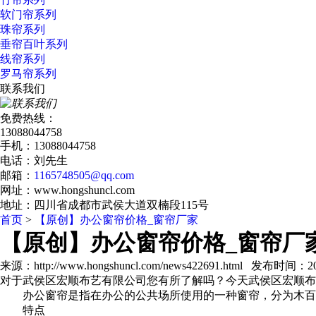
软门帘系列
珠帘系列
垂帘百叶系列
线帘系列
罗马帘系列
联系我们
免费热线：
13088044758
手机：13088044758
电话：刘先生
邮箱：
1165748505@qq.com
网址：www.hongshuncl.com
地址：四川省成都市武侯大道双楠段115号
首页
>
【原创】办公窗帘价格_窗帘厂家
【原创】办公窗帘价格_窗帘厂
来源：http://www.hongshuncl.com/news422691.html 发布时间：2018
对于武侯区宏顺布艺有限公司您有所了解吗？今天武侯区宏顺布
办公窗帘是指在办公的公共场所使用的一种窗帘，分为木百
特点